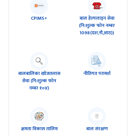
CPIMS+
बाल हेल्पलाइन सेवा
(नि:शुल्क फोन नम्बर
1098(दश,नौ,आठ))
बालबालिका खोजतलास
नीतिगत परामर्श
सेवा (नि:शुल्क फोन
नम्बर १०४)
क्षमता विकास तालिम
बाल संरक्षण