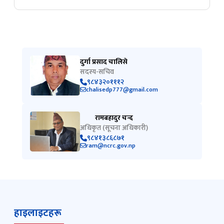
दुर्गा प्रसाद चालिसे
सदस्य-सचिव
९८४३२०१११२
chalisedp777@gmail.com
रामबहादुर चन्द
अधिकृत (सूचना अधिकारी)
९८४१३८६८७१
ram@ncrc.gov.np
हाइलाइटहरू