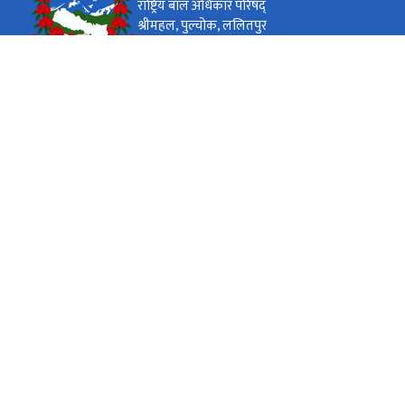
राष्ट्रिय बाल अधिकार परिषद्
श्रीमहल, पुल्चोक, ललितपुर
कार्यालय समय
जाडो (कार्तिक १६ देखि माघ १५)
( १०:०० - ४:०० ) बजे
आइतबार - बिहीबार
( १०:०० - ३:०० ) बजे
शुक्रबार
गर्मी (माघ १६ देखि कार्तिक १५)
( १०:०० - ५:०० ) बजे
आइतबार - बिहीबार
( १०:०० - ३:०० ) बजे
शुक्रबार